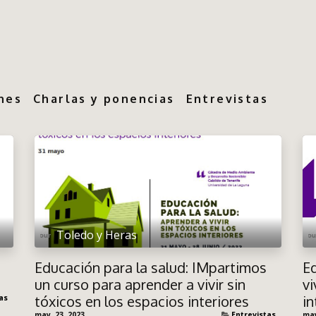
nes
Charlas y ponencias
Entrevistas
Toledo y Heras
Educación para la salud: IMpartimos
Ed
un curso para aprender a vivir sin
vi
tóxicos en los espacios interiores
in
as
may. 23, 2023
Entrevistas
may